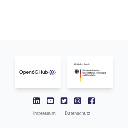
www.bmbf.de
www.dfki.de
linkedin
youtube
twitter
instagram
facebook
Impressum
·
Datenschutz