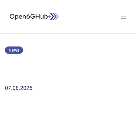
Open G6 Hub
Open 
News
07.08.2026