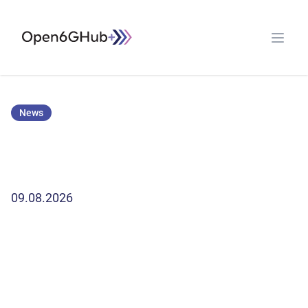
Open G6 Hub
Open 
News
09.08.2026