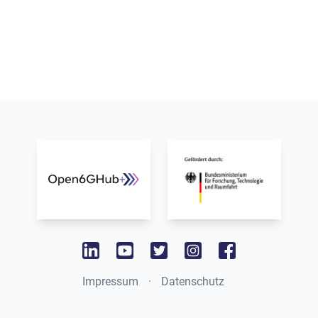
www.bmbf.de
www.dfki.de
linkedin
youtube
twitter
instagram
facebook
Impressum
·
Datenschutz