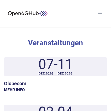
Open G6 Hub
Open 
Veranstaltungen
07
-
11
DEZ 2026
DEZ 2026
Globecom
MEHR INFO